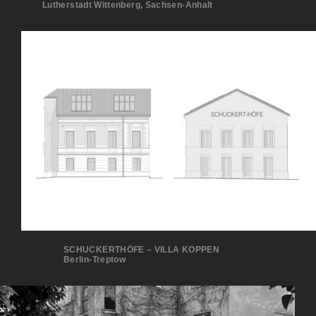
Lutherstadt Wittenberg, Sachsen-Anhalt
SCHUCKERTHÖFE – VILLA KOPPEN
Berlin-Treptow