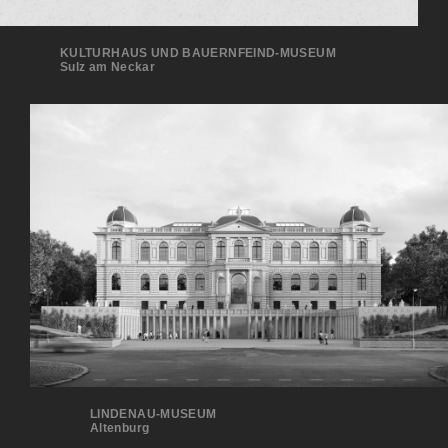
KULTURHAUS UND BAUERNFEIND-MUSEUM
Sulz am Neckar
LINDENAU-MUSEUM
Altenburg