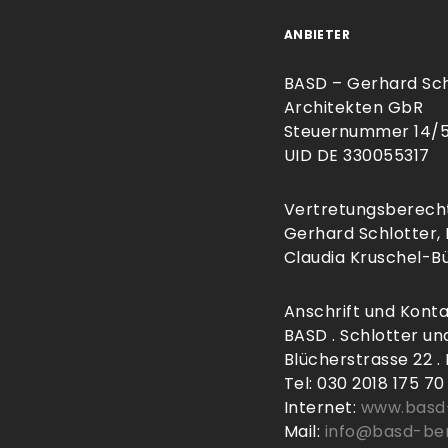
ANBIETER
BASD – Gerhard Sch
Architekten GbR
Steuernummer 14/5
UID DE 330055317
Vertretungsberecht
Gerhard Schlotter, D
Claudia Kruschel-Bü
Anschrift und Kont
BASD . Schlotter un
Blücherstrasse 22 . 
Tel: 030 2018 175 70
Internet:
www.basd-
Mail:
info@basd-ber