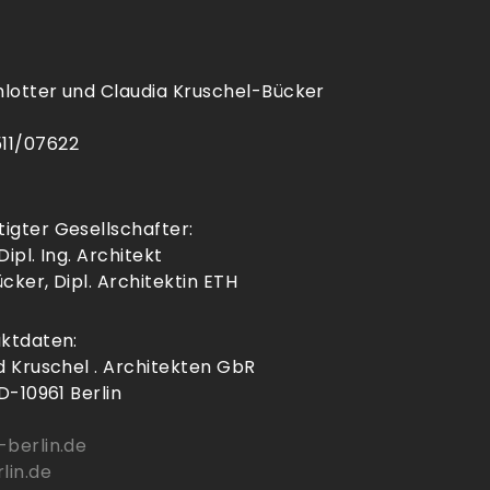
lotter und Claudia Kruschel-Bücker
11/07622
igter Gesellschafter:
ipl. Ing. Architekt
cker, Dipl. Architektin ETH
aktdaten:
d Kruschel . Architekten GbR
D-10961 Berlin
berlin.de
lin.de