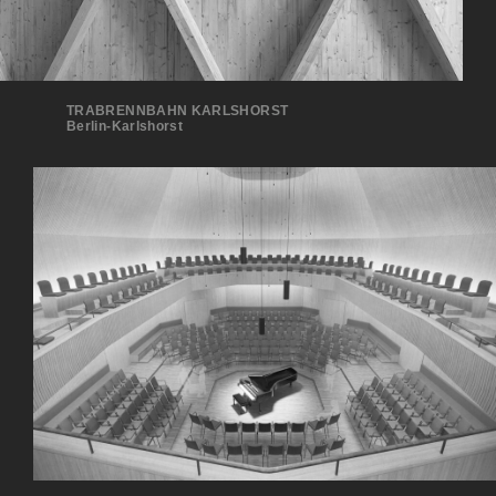
TRABRENNBAHN KARLSHORST
Ber­lin-Karlshorst