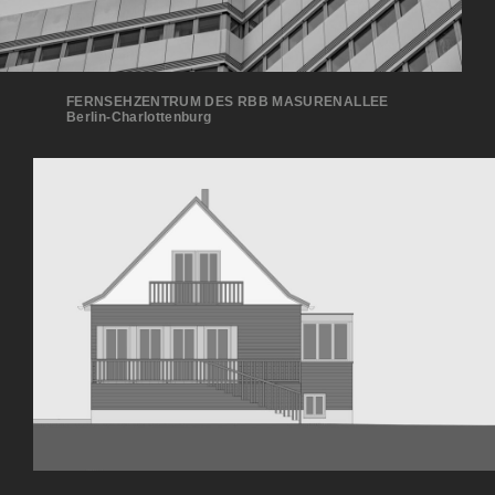
FERNSEHZENTRUM DES RBB MASURENALLEE
Ber­lin-Charlottenburg