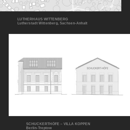
LUTHERHAUS WITTENBERG
Lutherstadt Wittenberg, Sachsen-Anhalt
SCHUCKERTHÖFE – VILLA KOPPEN
Berlin-Treptow