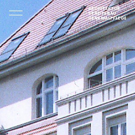
ARCHITEKTUR
STÄDTEBAU
DENKMALPFLEGE