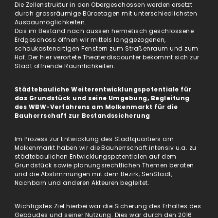
Die Zellenstruktur in den Obergeschossen werden ersetzt
durch grossräumige Büroetagen mit unterschiedlichsten
Ausbaumöglichkeiten.
Das im Bestand nach aussen hermetisch geschlossene
Erdgeschoss öffnen wir mittels langgezogenen,
schaukastenartigen Fenstern zum Straßenraum und zum
Hof. Der hier verortete Theaterdiscounter bekommt sich zur
Stadt öffnende Räumlichkeiten.
Städtebauliche Weiterentwicklungspotentiale für
das Grundstück und seine Umgebung, Begleitung
des WBW-Verfahrens am Molkenmarkt für die
Bauherrschaft zur Bestandssicherung
Im Prozess zur Entwicklung des Stadtquartiers am
Molkenmarkt haben wir die Bauherrschaft intensiv u.a. zu
städtebaulichen Entwicklungspotentialen auf dem
Grundstück sowie planungsrechtlichen Themen beraten
und die Abstimmungen mit dem Bezirk, SenStadt,
Nachbarn und anderen Akteuren begleitet.
Wichtigstes Ziel hierbei war die Sicherung des Erhaltes des
Gebäudes und seiner Nutzung. Dies war durch den 2016