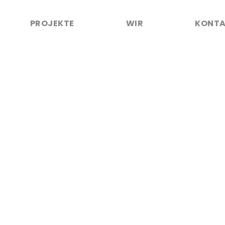
PROJEKTE
WIR
KONT