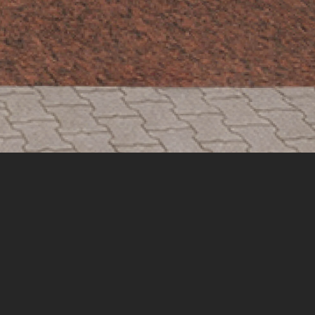
L BERLIN
G DER VOM URSPRÜNGLICHEN
 VORHANDENEN LUTHERSKULPTUR