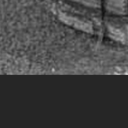
BERLIN
REIECK