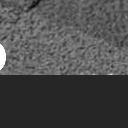
URBANE MITTE 
BERLIN-GLEISD