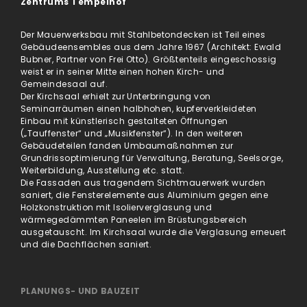
Zentrums Tempelhof
Der Mauerwerksbau mit Stahlbetondecken ist Teil eines
Gebäudeensembles aus dem Jahre 1967 (Architekt: Ewald
Bubner, Partner von Frei Otto). Größtenteils eingeschossig
weist er in seiner Mitte einen hohen Kirch- und
Gemeindesaal auf.
Der Kirchsaal erhielt zur Unterbringung von
Seminarräumen einen halbhohen, kupferverkleideten
Einbau mit künstlerisch gestalteten Öffnungen
(„Tauffenster“ und „Musikfenster“). In den weiteren
Gebäudeteilen fanden Umbaumaßnahmen zur
Grundrissoptimierung für Verwaltung, Beratung, Seelsorge,
Weiterbildung, Ausstellung etc. statt.
Die Fassaden aus tragendem Sichtmauerwerk wurden
saniert, die Fensterelemente aus Aluminium gegen eine
Holzkonstruktion mit Isolierverglasung und
wärmegedämmten Paneelen im Brüstungsbereich
ausgetauscht. Im Kirchsaal wurde die Verglasung erneuert
und die Dachflächen saniert.
PLANUNGS- UND BAUZEIT