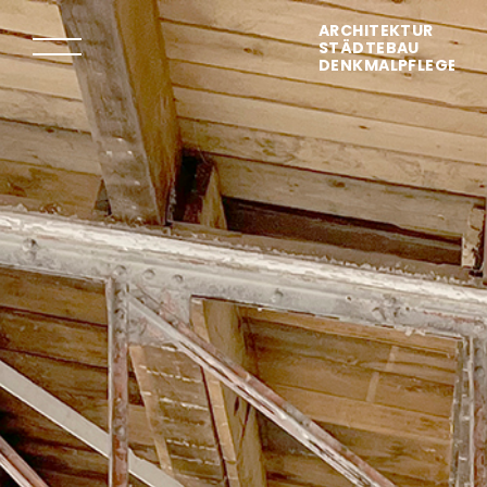
ARCHITEKTUR
STÄDTEBAU
DENKMALPFLEGE