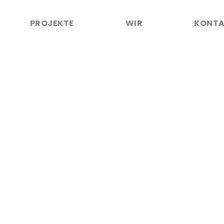
PROJEKTE
WIR
KONT