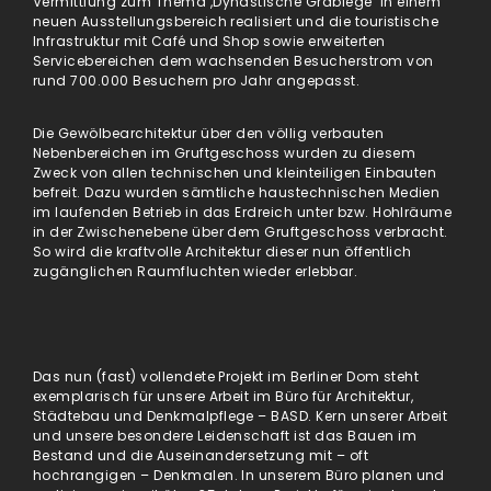
Vermittlung zum Thema ,Dynastische Grablege‘ in einem
neuen Ausstellungsbereich realisiert und die touristische
Infrastruktur mit Café und Shop sowie erweiterten
Servicebereichen dem wachsenden Besucherstrom von
rund 700.000 Besuchern pro Jahr angepasst.
Die Gewölbearchitektur über den völlig verbauten
Nebenbereichen im Gruftgeschoss wurden zu diesem
Zweck von allen technischen und kleinteiligen Einbauten
befreit. Dazu wurden sämtliche haustechnischen Medien
im laufenden Betrieb in das Erdreich unter bzw. Hohlräume
in der Zwischenebene über dem Gruftgeschoss verbracht.
So wird die kraftvolle Architektur dieser nun öffentlich
zugänglichen Raumfluchten wieder erlebbar.
Das nun (fast) vollendete Projekt im Berliner Dom steht
exemplarisch für unsere Arbeit im Büro für Architektur,
Städtebau und Denkmalpflege – BASD. Kern unserer Arbeit
und unsere besondere Leidenschaft ist das Bauen im
Bestand und die Auseinandersetzung mit – oft
hochrangigen – Denkmalen. In unserem Büro planen und