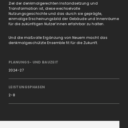
Ziel der denkmalgerechten Instandsetzung und
Transformation ist, diese wechselvolle
Nutzungsgeschichte und das durch sie geprägte,
einmalige Erscheinungsbild der Gebäude und Innenräume
für die zukünftigen Nutzer’innen erfahrbar zu halten.
Und die maßvolle Ergänzung von Neuem macht das
denkmalgeschützte Ensemble fit für die Zukunft.
PLANUNGS- UND BAUZEIT
2024-27
LEISTUNGSPHASEN
2-8