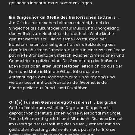
gotischen Innenraums zusammenklingen.
Ein Singechor an Stelle des historischen Lettners .
Am Ort des historischen Lettners errichtet, bildet der
Singechor als zukünftiger Ort für Musik und Chorgesang
den Auftakt zum Hochchor, der auch als Winterkirche
genutzt werden soll. Die hölzerne Konstruktion der
transformierten Lettnerfigur erhält eine Bekleidung aus
ebenfalls hölzernen Paneelen, auf die in einer zweiten Ebene
patinierte Bronzestäbe unterschiedlicher Dimensionen und
Geometrien appliziert sind. Die Gestaltung der äußeren
Ebene aus patinierten Bronzestäben leitet sich ab aus der
Form und Materialität der Gitterstäbe aus den
Abtrennungen des Hochchors zum Chorumgang und
werden bestimmt aus Fraktalen der Geometrie der
Bündelpfeiler aus Rund- und Eckstäben.
Ort(e) für den Gemeindegottesdienst .
Der große
Gottesdienstraum zwischen Orgel und Singechor ist
geprägt von der liturgischen Achse Westportal mit Orgel,
Taufort, Gemeindegestühl und Altartisch. Die neue Kanzel
im Gepräge der Gestaltung des neuen „Lettners“ mit den
gestäbten Brüstungselementen aus patinierter Bronze
besetzt den historischen Ort des Wortes am