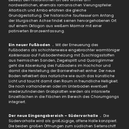
nordwestlichen, ehemals romanischen Vierungspfeiler.
Altartisch und Ambo erfahren die gleiche
Grundgestaltung. Der historische
Taufkessel
am Anfang
der liturgischen Achse findet seinen hervorgehobenen Ort
auf einem Oktogon aus weißem Marmor mit einer
patinierten Bronzeeinfassung.
Ein neuer Fußboden .
Mit der Erneuerung des
Fußbodens als schichtenweise eingebrachter warmtöniger
Kalkterrazzo
auf Fußbodenheizung mit Zuschlagsstoffen
aus heimischen Sanden, Ziegelsplitt und Quarzglimmer
geht die Absenkung des Fußbodens im Hochchor und
damit die Herstellung der Barrierefreiheit einher. Der neue
Boden reflektiert das natürliche wie auch das künstliche
Licht und taucht damit den Raum in freundliche Helligkeit.
Die noch vorhandenen oder im Unterboden eventuell
wiederzufindenden Grabplatten werden als intarsierte
Einzelflächen in die Flächen im Bereich des Chorumgangs
integriert.
Der neue Eingangsbereich – Südervorhalle .
Die
Südervorhalle wird als großzügige, offene Halle konzipiert.
Die beiden großen Öffnungen zum südlichen Seitenschiff