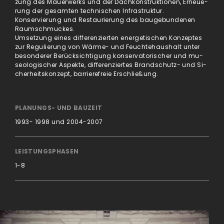
zung des Mau­er­wer­ks und der Dach­kon­struk­tio­nen, Er­neue­
rung der ge­sam­ten tech­ni­schen In­fra­struk­tur.
Kon­ser­vie­rung und Re­stau­rie­rung des bau­ge­bun­de­nen
Raumschmuckes.
Umsetzung eines dif­fe­ren­zier­ten ener­ge­ti­schen Kon­zeptes
zur Re­gu­lie­rung von Wär­me- und Feuch­te­haus­halt un­ter
be­son­de­rer Be­rück­sich­ti­gung kon­ser­va­to­ri­scher und mu­
seo­lo­gi­scher Aspek­te, dif­fe­ren­zier­tes Brand­schutz- und Si­
cher­heits­kon­zept, bar­rie­re­freie Er­schließung.
PLANUNGS- UND BAUZEIT
1993- 1998 und 2004-2007
LEISTUNGSPHASEN
1-8