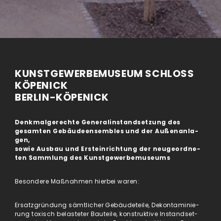
KUNSTGEWERBEMUSEUM SCHLOSS
KÖPENICK
BERLIN-KÖPENICK
Denk­mal­ge­rech­te Ge­ne­ral­in­stand­set­zung des
gesamten Ge­bäu­de­en­sem­bles und der Au­ßen­an­la­
gen,
sowie Aus­bau und Er­stein­rich­tung der neu­ge­ord­ne­
ten Samm­lung des Kunst­ge­wer­be­mu­se­ums
Besondere Maßnahmen hierbei waren:
Er­satz­grün­dung sämt­li­cher Ge­bäu­de­tei­le, De­kon­ta­mi­nie­
rung to­xisch be­la­ste­ter Bau­tei­le, kon­struk­ti­ve In­stand­set­